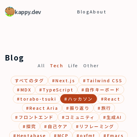
kappy.dev
Blog
About
Blog
All
Tech
Life
Other
すべてのタグ
#
Next.js
#
Tailwind CSS
#
MDX
#
TypeScript
#
自作キーボード
#
torabo-tsuki
#
ハッカソン
#
React
#
React Aria
#
振り返り
#
旅行
#
フロントエンド
#
コミュニティ
#
生成AI
#
探究
#
自己ケア
#
リフレーミング
#
Heptabase
#
MCP
#
oxfmt
#
Emacs