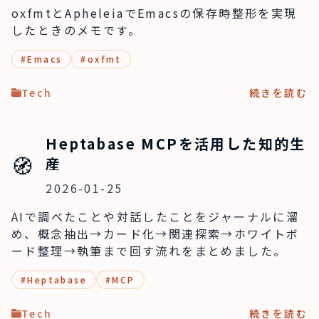
oxfmtとApheleiaでEmacsの保存時整形を実現
したときのメモです。
#
Emacs
#
oxfmt
Tech
続きを読む
Heptabase MCPを活用した知的生
🧭
産
2026-01-25
AIで調べたことや対話したことをジャーナルに溜
め、概念抽出→カード化→関連探索→ホワイトボ
ード整理→執筆まで回す流れをまとめました。
#
Heptabase
#
MCP
Tech
続きを読む