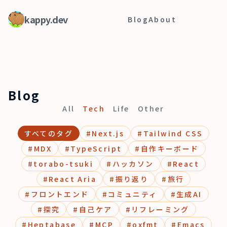
kappy.dev
Blog
About
Blog
All
Tech
Life
Other
すべてのタグ
#
Next.js
#
Tailwind CSS
#
MDX
#
TypeScript
#
自作キーボード
#
torabo-tsuki
#
ハッカソン
#
React
#
React Aria
#
振り返り
#
旅行
#
フロントエンド
#
コミュニティ
#
生成AI
#
探究
#
自己ケア
#
リフレーミング
#
Heptabase
#
MCP
#
oxfmt
#
Emacs