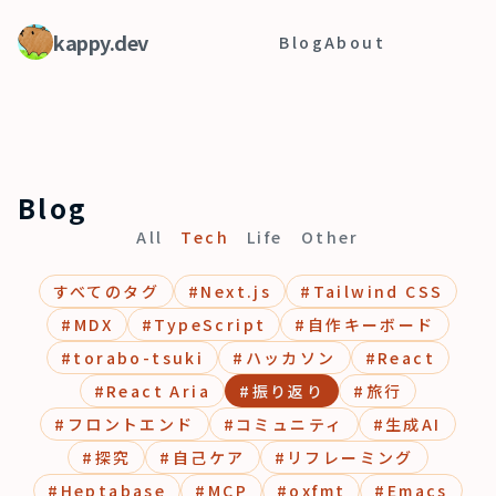
kappy.dev
Blog
About
Blog
All
Tech
Life
Other
すべてのタグ
#
Next.js
#
Tailwind CSS
#
MDX
#
TypeScript
#
自作キーボード
#
torabo-tsuki
#
ハッカソン
#
React
#
React Aria
#
振り返り
#
旅行
#
フロントエンド
#
コミュニティ
#
生成AI
#
探究
#
自己ケア
#
リフレーミング
#
Heptabase
#
MCP
#
oxfmt
#
Emacs